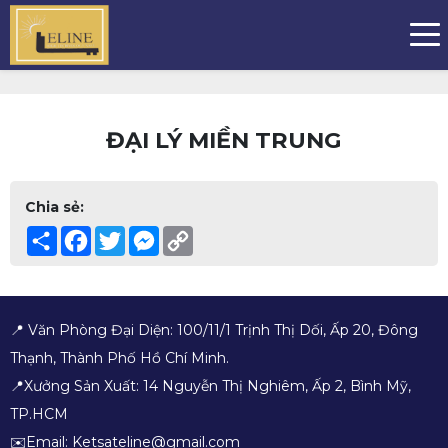
ĐẠI LÝ MIỀN TRUNG
Chia sẻ:
Share
Facebook
Twitter
Messenger
Copy
Link
📍 Văn Phòng Đại Diện: 100/11/1 Trịnh Thị Dối, Ấp 20, Đông
Thạnh, Thành Phố Hồ Chí Minh.
📍Xưởng Sản Xuất: 14 Nguyễn Thị Nghiêm, Ấp 2, Bình Mỹ,
TP.HCM
✉️Email: Ketsateline@gmail.com