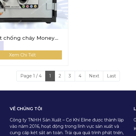
ắt chống cháy Money
MNS-31C (KHÓA CƠ)
Xem Chi Tiết
Page 1 / 4
1
2
3
4
Next
Last
VỀ CHÚNG TÔI
Công ty TNHH Sản Xuất – Cơ Khí Eline được thành lập
vào năm 2016, hoạt động trong lĩnh vực sản xuất và
K
cung cấp két sắt an toàn. Trải qua quá trình phát triển,