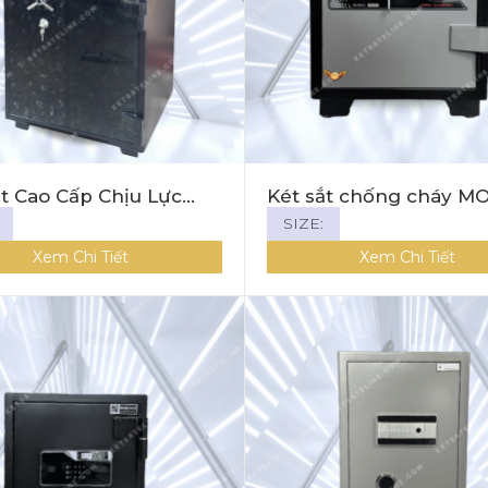
ắt Cao Cấp Chịu Lực
Két sắt chống cháy M
 MNX-139C | Khóa Cơ
MNS-61E ( KHÓA ĐIỆN TỬ
SIZE:
LED TRÒN)
Xem Chi Tiết
Xem Chi Tiết