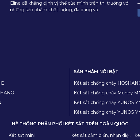
Eline đã khẳng định vị thế của mình trên thị trường với
những sản phẩm chất lượng, đa dạng và
SẢN PHẨM NỔI BẬT
NE
Két sắt chống cháy HOSHAN
TỬ)
OSHANG
Két sắt chống cháy Money M
N
Két sắt chống cháy YUNOS YNS-49E ( 
TỬ)
HỆ THỐNG PHÂN PHỐI KÉT SẮT TRÊN TOÀN QUỐC
Két sắt mini
két sắt cảm biến, nhận diện
ké