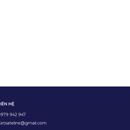
LIÊN HỆ
0979 942 947
etsateline@gmail.com