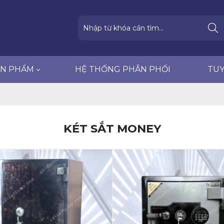
HỆ THỐNG PHÂN PHỐI
TUYỂN DỤNG
ẢN PHẨM
HỆ THỐNG PHÂN PHỐI
TU
KÉT SẮT MONEY