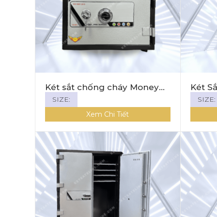
Két sắt chống cháy Money
Két S
MNS-35C ( KHÓA CƠ)
Money
SIZE:
SIZE:
Xem Chi Tiết