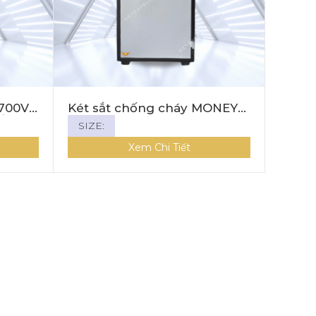
700V8
Két sắt chống cháy MONEY
ỐI
MNS-139C ( KHÓA CƠ)
SIZE:
Xem Chi Tiết