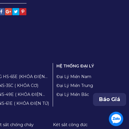
HỆ THỐNG ĐẠI LÝ
G HS-65E (KHÓA ĐIỆN
Đại Lý Miền Nam
NS-35C ( KHÓA CƠ)
Đại Lý Miền Trung
KHÓA ĐIỆN
Đại Lý Miền Bắc
Báo Giá
Két sắt chống cháy YUNOS YNS-61E ( KHÓA ĐIỆN TỬ)
t sắt chống cháy
Két sắt công đức