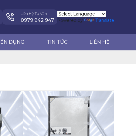
TIN TỨC
LIÊN HỆ
0979 942 947
Liên Hệ Tư Vấn
0979 942 947
Powered by
Translate
YỂN DỤNG
TIN TỨC
LIÊN HỆ