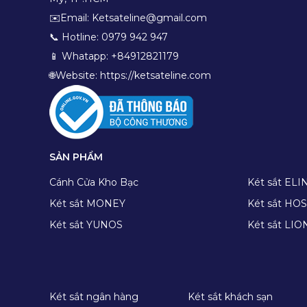
✉️Email: Ketsateline@gmail.com
📞 Hotline: 0979 942 947
📱 Whatapp: +84912821179
🌐Website: https://ketsateline.com
SẢN PHẨM
Cánh Cửa Kho Bạc
Két sắt ELI
Két sắt MONEY
Két sắt H
Két sắt YUNOS
Két sắt LIO
Két sắt ngân hàng
Két sắt khách sạn