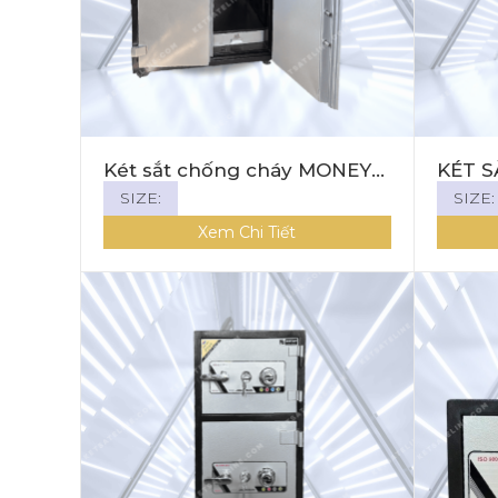
Két sắt chống cháy MONEY
KÉT 
MNS-170DC ( KHÓA CƠ)
MONE
SIZE:
SIZE:
CẢM B
Xem Chi Tiết
KHUÔN
THOẠI