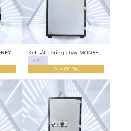
ONEY
Két sắt chống cháy MONEY
MNS-159C ( KHÓA CƠ)
SIZE:
Xem Chi Tiết