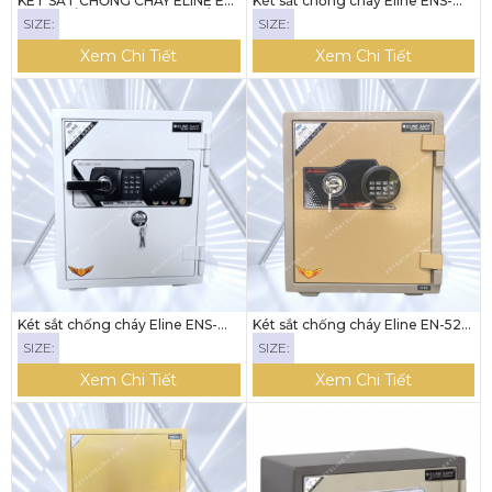
KÉT SẮT CHỐNG CHÁY ELINE EN-
Két sắt chống cháy Eline ENS-
35E (KHÓA ĐIỆN TỬ LED TRÒN)
35E (khóa điện tử) - Màu đen
SIZE:
SIZE:
Xem Chi Tiết
Xem Chi Tiết
Két sắt chống cháy Eline ENS-
Két sắt chống cháy Eline EN-52E
52E (khóa điện tử) có tay nắm
(khóa điện tử tròn led) - bản lề
SIZE:
SIZE:
dày
Xem Chi Tiết
Xem Chi Tiết