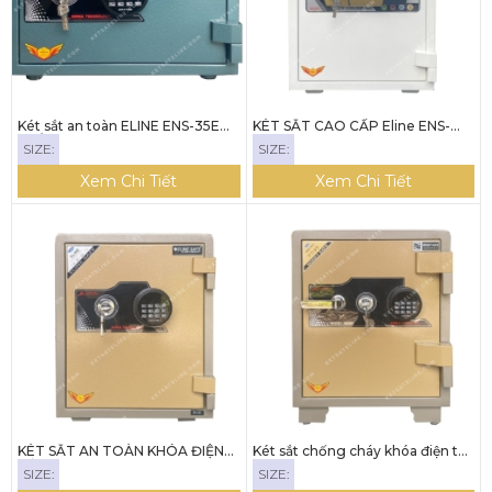
Két sắt an toàn ELINE ENS-35E
KÉT SẮT CAO CẤP Eline ENS-
TRÒN
52E
SIZE:
SIZE:
Xem Chi Tiết
Xem Chi Tiết
KÉT SẮT AN TOÀN KHÓA ĐIỆN
Két sắt chống cháy khóa điện tử
TỬ ELINE ENS-52E
led tròn Eline ENS-61E
SIZE:
SIZE: