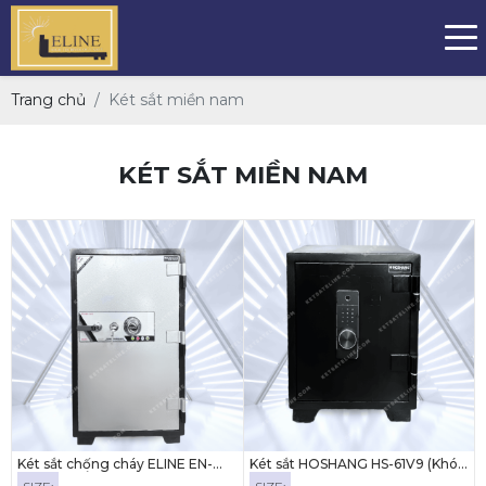
Trang chủ
Két sắt miền nam
KÉT SẮT MIỀN NAM
Két sắt chống cháy ELINE EN-
Két sắt HOSHANG HS-61V9 (Khóa
100C ( KHÓA CƠ)
kết nối với điện thoại)