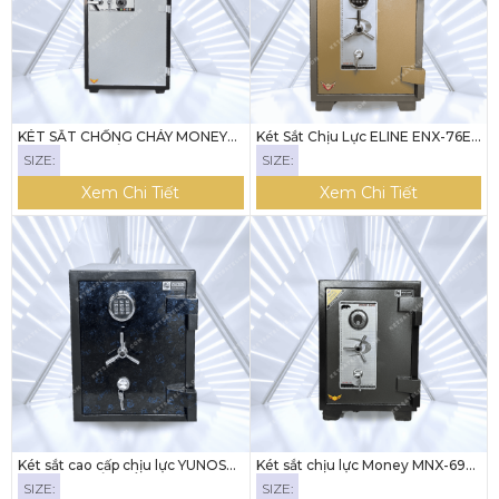
KÉT SẮT CHỐNG CHÁY MONEY
Két Sắt Chịu Lực ELINE ENX-76E
MNS-167C (KHÓA CƠ)
(Khóa Điện Tử Tròn - Led)
SIZE:
SIZE:
Xem Chi Tiết
Xem Chi Tiết
Két sắt cao cấp chịu lực YUNOS
Két sắt chịu lực Money MNX-69
YNX-56F KHÓA VÂN TAY
(Khóa cơ)
SIZE:
SIZE: