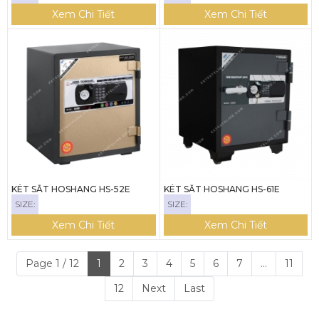
Xem Chi Tiết
Xem Chi Tiết
KÉT SẮT HOSHANG HS-52E
KÉT SẮT HOSHANG HS-61E
SIZE:
SIZE:
Xem Chi Tiết
Xem Chi Tiết
Page 1 / 12
1
2
3
4
5
6
7
...
11
12
Next
Last