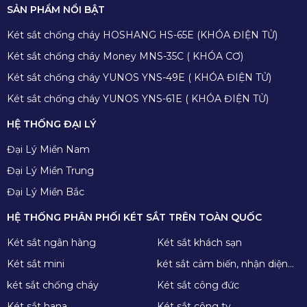
SẢN PHẨM NỔI BẬT
Két sắt chống cháy HOSHANG HS-65E (KHÓA ĐIỆN TỬ)
Két sắt chống cháy Money MNS-35C ( KHÓA CƠ)
Két sắt chống cháy YUNOS YNS-49E ( KHÓA ĐIỆN TỬ)
Két sắt chống cháy YUNOS YNS-61E ( KHÓA ĐIỆN TỬ)
HỆ THỐNG ĐẠI LÝ
Đại Lý Miền Nam
Đại Lý Miền Trung
Đại Lý Miền Bắc
HỆ THỐNG PHÂN PHỐI KÉT SẮT TRÊN TOÀN QUỐC
Két sắt ngân hàng
Két sắt khách sạn
Két sắt mini
két sắt cảm biến, nhận diện
khuôn mặt
két sắt chống cháy
Két sắt công đức
Két sắt hana
Két sắt công ty