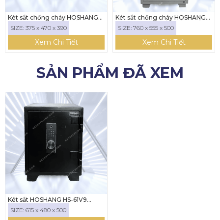
Két sắt chống cháy HOSHANG
Két sắt chống cháy HOSHANG
HS-35E ( KHÓA ĐIỆN TỬ)
HS-76NDKM (KHÓA CẢM BIẾN,
SIZE: 375 x 470 x 390
SIZE: 760 x 555 x 500
NHẬN DIỆN BẰNG KHUÔN MẶT
,KẾT NỐI ĐT)
Xem Chi Tiết
Xem Chi Tiết
SẢN PHẨM ĐÃ XEM
Két sắt HOSHANG HS-61V9
(Khóa kết nối với điện thoại)
SIZE: 615 x 480 x 500