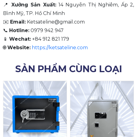
📍
Xưởng Sản Xuất:
14 Nguyễn Thị Nghiêm, Ấp 2,
Bình Mỹ, TP. Hồ Chí Minh
✉️
Email:
Ketsateline@gmail.com
📞
Hotline:
0979 942 947
📱
Wechat:
+84 912 821 179
🌐
Website:
https://ketsateline.com
SẢN PHẨM CÙNG LOẠI