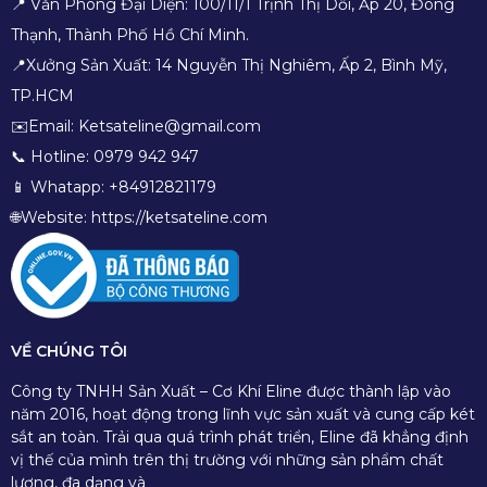
📍 Văn Phòng Đại Diện: 100/11/1 Trịnh Thị Dối, Ấp 20, Đông
Thạnh, Thành Phố Hồ Chí Minh.
📍Xưởng Sản Xuất: 14 Nguyễn Thị Nghiêm, Ấp 2, Bình Mỹ,
TP.HCM
✉️Email: Ketsateline@gmail.com
📞 Hotline: 0979 942 947
📱 Whatapp: +84912821179
🌐Website: https://ketsateline.com
VỀ CHÚNG TÔI
Công ty TNHH Sản Xuất – Cơ Khí Eline được thành lập vào
năm 2016, hoạt động trong lĩnh vực sản xuất và cung cấp két
sắt an toàn. Trải qua quá trình phát triển, Eline đã khẳng định
vị thế của mình trên thị trường với những sản phẩm chất
lượng, đa dạng và