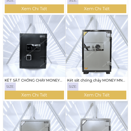
SIZE:
SIZE:
Xem Chi Tiết
Xem Chi Tiết
KÉT SẮT CHỐNG CHÁY MONEY
Két sắt chống cháy MONEY MNS-
MNS-56NDKM (KHÓA CẢM BIẾN,
87F ( KHÓA VÂN TAY)
SIZE:
SIZE:
NHẬN DIỆN BẰNG KHUÔN MẶT,
KẾT NỐI ĐIỆN THOẠI)
Xem Chi Tiết
Xem Chi Tiết