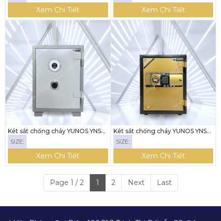
Xem Chi Tiết
Xem Chi Tiết
Két sắt chống cháy YUNOS YNS-
Két sắt chống cháy YUNOS YNS-
76V12 ( KHÓA CẢM BIẾN KẾT NỐI
65E ( KHÓA ĐIỆN TỬ)
SIZE:
SIZE:
ĐT)
Xem Chi Tiết
Xem Chi Tiết
Page 1 / 2
1
2
Next
Last