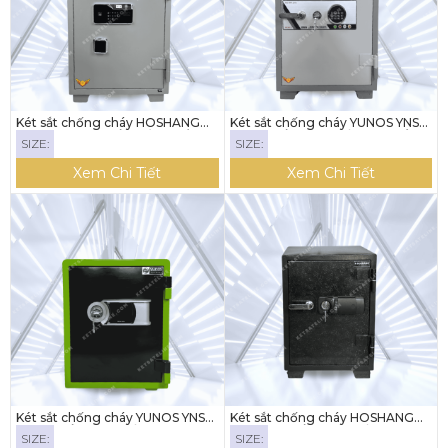
Két sắt chống cháy HOSHANG
Két sắt chống cháy YUNOS YNS-
HS-76NDKM (KHÓA CẢM BIẾN,
76E ( KHÓA ĐIỆN TỬ LED TRÒN)
SIZE:
SIZE:
NHẬN DIỆN BẰNG KHUÔN MẶT
,KẾT NỐI ĐT)
Xem Chi Tiết
Xem Chi Tiết
Két sắt chống cháy YUNOS YNS-
Két sắt chống cháy HOSHANG
52E ( KHÓA ĐIỆN TỬ)
HS-69E (KHÓA ĐIỆN TỬ)
SIZE:
SIZE: