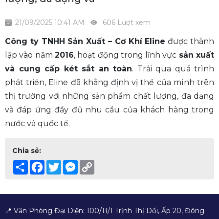
21/09/2025 10:41 AM
606 Lượt xem
Công ty TNHH Sản Xuất – Cơ Khí Eline
được thành
lập vào năm
2016
, hoạt động trong lĩnh vực
sản xuất
và cung cấp két sắt an toàn
. Trải qua quá trình
phát triển, Eline đã khẳng định vị thế của mình trên
thị trường với những sản phẩm chất lượng, đa dạng
và đáp ứng đầy đủ nhu cầu của khách hàng trong
nước và quốc tế.
Chia sẻ:
Share
Facebook
Twitter
Messenger
Copy
Link
📍 Văn Phòng Đại Diện: 100/11/1 Trịnh Thị Dối, Ấp 20, Đông