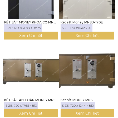
KÉT SẮT MONEY KHÓA CƠ MNS-
Két sắt Money MNSD-170E
120CC
SIZE: 1200x615x560 mm
SIZE: 1700*1140*720
Xem Chi Tiết
Xem Chi Tiết
KÉT SẮT AN TOÀN MONEY MNS
Két sắt MONEY MNS
SIZE: 720 x 1766 x 810
SIZE: 720 x 1244 x 810
Xem Chi Tiết
Xem Chi Tiết