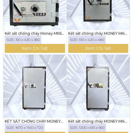
Két sắt chống cháy Money MNS-
Két sắt chống cháy MONEY MNS-
31C (KHÓA CƠ)
52C ( KHÓA CƠ)
SIZE: 310 x 430 x 380
SIZE: 510 x 420 x 480
Xem Chi Tiết
Xem Chi Tiết
KÉT SẮT CHỐNG CHÁY MONEY
Két sắt chống cháy MONEY MNS-
MNS-167C (KHÓA CƠ)
120E ( KHÓA ĐIỆN TỬ)
SIZE: 1670 x 1140 x 720
SIZE: 1200 x 615 x 560