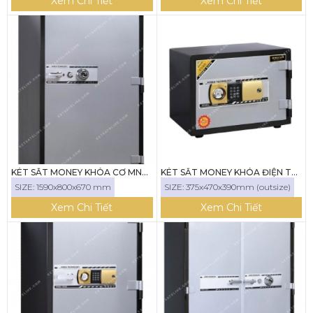
Xem Chi Tiết
Xem Chi Tiết
KÉT SẮT MONEY KHÓA CƠ MNS-
KÉT SẮT MONEY KHÓA ĐIỆN TỬ
159C
MNS-35E
SIZE: 1590x800x670 mm
SIZE: 375x470x390mm (outsize)
Xem Chi Tiết
Xem Chi Tiết