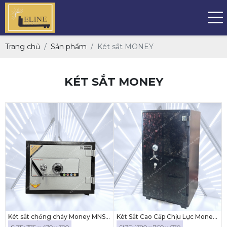
Trang chủ
Sản phẩm
Két sắt MONEY
KÉT SẮT MONEY
Két sắt chống cháy Money MNS-
Két Sắt Cao Cấp Chịu Lực Money
35C ( KHÓA CƠ)
MNX-139C | Khóa Cơ