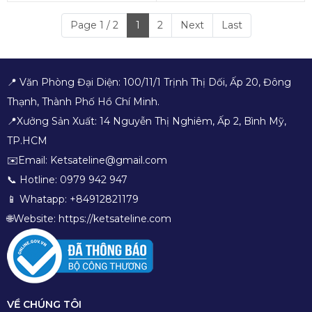
Page 1 / 2
1
2
Next
Last
📍 Văn Phòng Đại Diện: 100/11/1 Trịnh Thị Dối, Ấp 20, Đông
Thạnh, Thành Phố Hồ Chí Minh.
📍Xưởng Sản Xuất: 14 Nguyễn Thị Nghiêm, Ấp 2, Bình Mỹ,
TP.HCM
✉️Email: Ketsateline@gmail.com
📞 Hotline: 0979 942 947
📱 Whatapp: +84912821179
🌐Website: https://ketsateline.com
VỀ CHÚNG TÔI