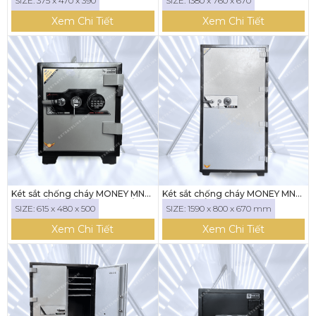
SIZE: 375 x 470 x 390
SIZE: 1380 x 760 x 670
Xem Chi Tiết
Xem Chi Tiết
Két sắt chống cháy MONEY MNS-
Két sắt chống cháy MONEY MNS-
61E ( KHÓA ĐIỆN TỬ LED TRÒN)
159C ( KHÓA CƠ)
SIZE: 615 x 480 x 500
SIZE: 1590 x 800 x 670 mm
Xem Chi Tiết
Xem Chi Tiết