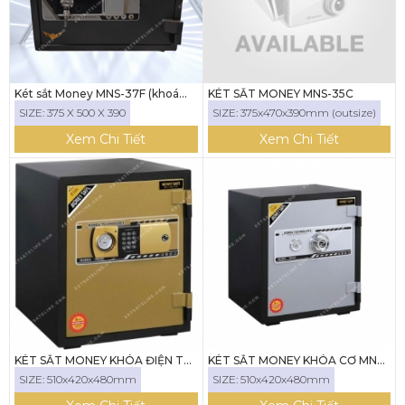
Két sắt Money MNS-37F (khoá
KÉT SẮT MONEY MNS-35C
vân tay) bản lề dày
SIZE: 375 X 500 X 390
SIZE: 375x470x390mm (outsize)
Xem Chi Tiết
Xem Chi Tiết
KÉT SẮT MONEY KHÓA ĐIỆN TỬ
KÉT SẮT MONEY KHÓA CƠ MNS-
MNS-52E
52C
SIZE: 510x420x480mm
SIZE: 510x420x480mm