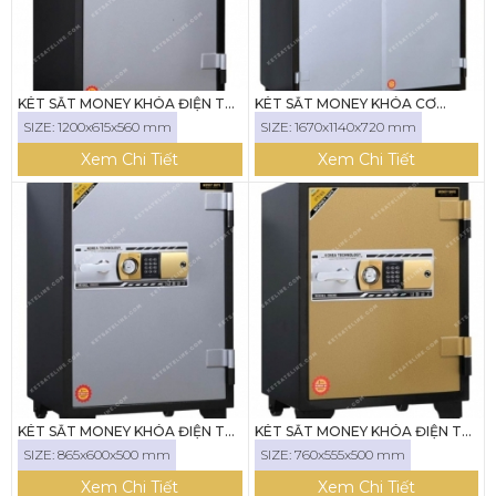
KÉT SẮT MONEY KHÓA ĐIỆN TỬ
KÉT SẮT MONEY KHÓA CƠ
MNS-120E
MNSD-167C
SIZE: 1200x615x560 mm
SIZE: 1670x1140x720 mm
Xem Chi Tiết
Xem Chi Tiết
KÉT SẮT MONEY KHÓA ĐIỆN TỬ
KÉT SẮT MONEY KHÓA ĐIỆN TỬ
MNS-87E
MNS-76E
SIZE: 865x600x500 mm
SIZE: 760x555x500 mm
Xem Chi Tiết
Xem Chi Tiết