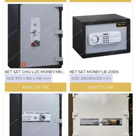
KÉT SẮT CHỊU LỰC MONEY MNX-
KÉT SẮT MONEY LB-20EN
87C
SIZE: 870 x 560 x 495 mm
SIZE: 250x350x250 mm
Xem Chi Tiết
Xem Chi Tiết