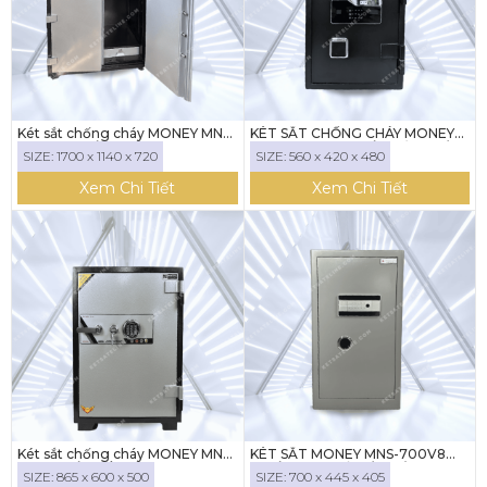
Két sắt chống cháy MONEY MNS-
KÉT SẮT CHỐNG CHÁY MONEY
170DC ( KHÓA CƠ)
MNS-56NDKM (KHÓA CẢM BIẾN,
SIZE: 1700 x 1140 x 720
SIZE: 560 x 420 x 480
NHẬN DIỆN BẰNG KHUÔN MẶT,
KẾT NỐI ĐIỆN THOẠI)
Xem Chi Tiết
Xem Chi Tiết
Két sắt chống cháy MONEY MNS-
KÉT SẮT MONEY MNS-700V8
87F ( KHÓA VÂN TAY)
(KHÓA ĐIỆN TỬ KẾT NỐI ĐIỆN
SIZE: 865 x 600 x 500
SIZE: 700 x 445 x 405
THOẠI)