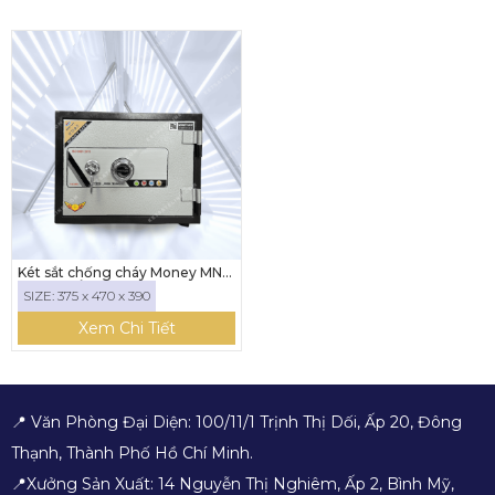
Két sắt chống cháy Money MNS-
35C ( KHÓA CƠ)
SIZE: 375 x 470 x 390
Xem Chi Tiết
📍 Văn Phòng Đại Diện: 100/11/1 Trịnh Thị Dối, Ấp 20, Đông
Thạnh, Thành Phố Hồ Chí Minh.
📍Xưởng Sản Xuất: 14 Nguyễn Thị Nghiêm, Ấp 2, Bình Mỹ,