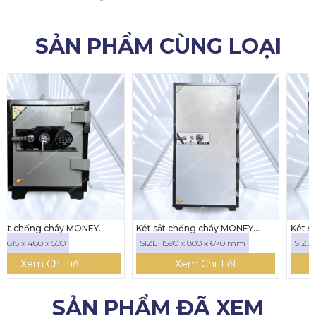
SẢN PHẨM CÙNG LOẠI
ONEY
Két sắt chống cháy MONEY
Két sắt chống cháy MON
MNS-159C ( KHÓA CƠ)
MNS-170DC ( KHÓA CƠ)
SIZE: 1590 x 800 x 670 mm
SIZE: 1700 x 1140 x 720
Xem Chi Tiết
Xem Chi Tiết
SẢN PHẨM ĐÃ XEM