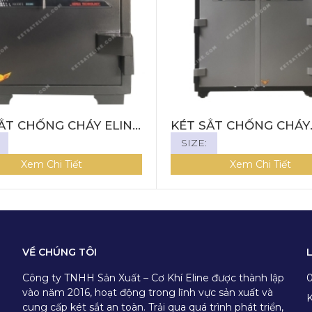
ẮT CHỐNG CHÁY ELINE
KÉT SẮT CHỐNG CHÁY
CƠ ENS-69C
MONEY KHÓA CƠ MNS
SIZE:
170DC
Xem Chi Tiết
Xem Chi Tiết
VỀ CHÚNG TÔI
Công ty TNHH Sản Xuất – Cơ Khí Eline được thành lập
vào năm 2016, hoạt động trong lĩnh vực sản xuất và
K
cung cấp két sắt an toàn. Trải qua quá trình phát triển,