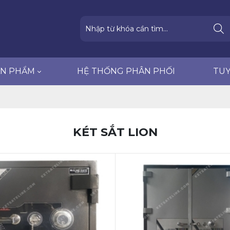
HỆ THỐNG PHÂN PHỐI
TUYỂN DỤNG
ẢN PHẨM
HỆ THỐNG PHÂN PHỐI
TU
KÉT SẮT LION