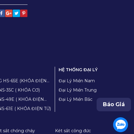
HỆ THỐNG ĐẠI LÝ
G HS-65E (KHÓA ĐIỆN
Đại Lý Miền Nam
NS-35C ( KHÓA CƠ)
Đại Lý Miền Trung
KHÓA ĐIỆN
Đại Lý Miền Bắc
Báo Giá
Két sắt chống cháy YUNOS YNS-61E ( KHÓA ĐIỆN TỬ)
t sắt chống cháy
Két sắt công đức