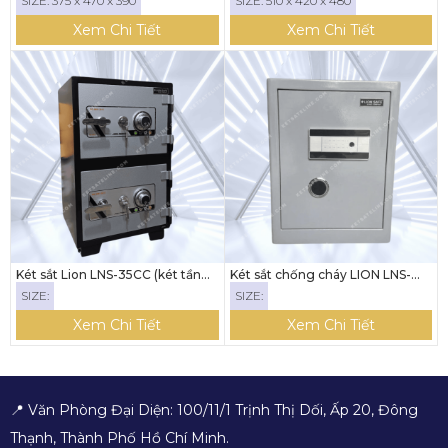
SIZE: 375 x 470 x 390
SIZE: 510 x 420 x 480
Xem Chi Tiết
Xem Chi Tiết
Két sắt Lion LNS-35CC (két tầng -
Két sắt chống cháy LION LNS-
khóa cơ)
600V8 (khóa vân tay nối được
SIZE:
SIZE:
điện thoại)
Xem Chi Tiết
Xem Chi Tiết
📍 Văn Phòng Đại Diện: 100/11/1 Trịnh Thị Dối, Ấp 20, Đông
Thạnh, Thành Phố Hồ Chí Minh.