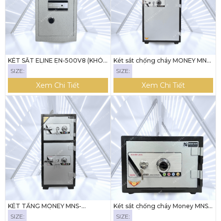
KÉT SẮT ELINE EN-500V8 (KHÓA
Két sắt chống cháy MONEY MNS-
ĐIỆN TỬ KẾT NỐI ĐIỆN THOẠI)
139C ( KHÓA CƠ)
SIZE:
SIZE:
Xem Chi Tiết
Xem Chi Tiết
KÉT TẦNG MONEY MNS-
Két sắt chống cháy Money MNS-
35+69CC (KHÓA CƠ)
31C (KHÓA CƠ)
SIZE:
SIZE: