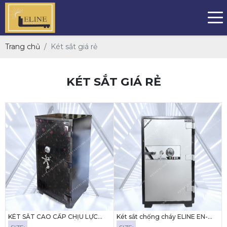
Trang chủ
Két sắt giá rẻ
KÉT SẮT GIÁ RẺ
KÉT SẮT CAO CẤP CHỊU LỰC
Két sắt chống cháy ELINE EN-
YUNOS YNX-120C KHÓA CƠ
100C ( KHÓA CƠ)