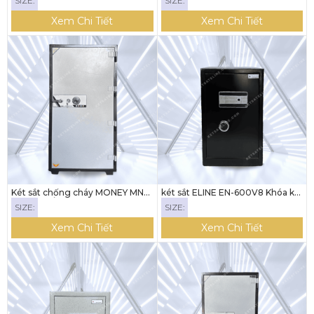
SIZE:
SIZE:
Xem Chi Tiết
Xem Chi Tiết
Két sắt chống cháy MONEY MNS-
két sắt ELINE EN-600V8 Khóa kết
159C ( KHÓA CƠ)
nối được với dt
SIZE:
SIZE:
Xem Chi Tiết
Xem Chi Tiết