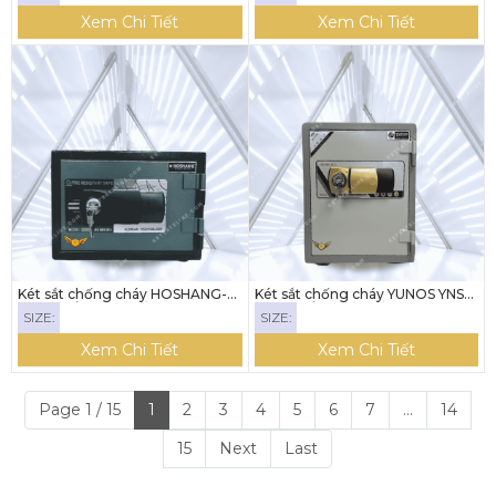
Xem Chi Tiết
Xem Chi Tiết
Két sắt chống cháy HOSHANG-
Két sắt chống cháy YUNOS YNS-
31E ( KHÓA ĐIỆN TỬ)
52E (KHÓA ĐIỆN TỬ)
SIZE:
SIZE:
Xem Chi Tiết
Xem Chi Tiết
Page 1 / 15
1
2
3
4
5
6
7
...
14
15
Next
Last