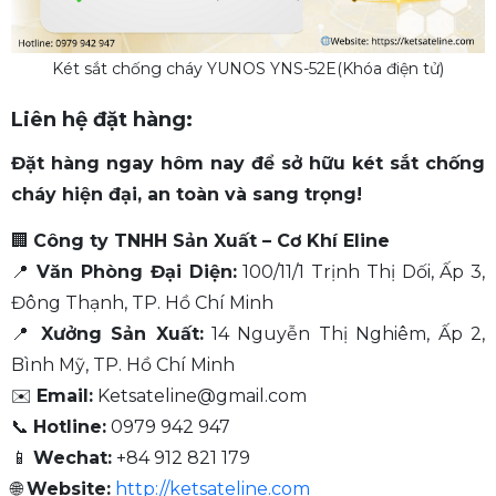
Két sắt chống cháy YUNOS YNS-52E(Khóa điện tử)
Liên hệ đặt hàng:
Đặt hàng ngay hôm nay để sở hữu két sắt chống
cháy hiện đại, an toàn và sang trọng!
🏢
Công ty TNHH Sản Xuất – Cơ Khí Eline
📍
Văn Phòng Đại Diện:
100/11/1 Trịnh Thị Dối, Ấp 3,
Đông Thạnh, TP. Hồ Chí Minh
📍
Xưởng Sản Xuất:
14 Nguyễn Thị Nghiêm, Ấp 2,
Bình Mỹ, TP. Hồ Chí Minh
✉️
Email:
Ketsateline@gmail.com
📞
Hotline:
0979 942 947
📱
Wechat:
+84 912 821 179
🌐
Website:
http://ketsateline.com