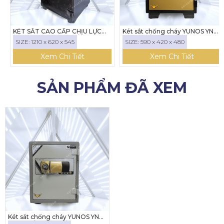
KÉT SẮT CAO CẤP CHỊU LỰC
Két sắt chống cháy YUNOS YNS-
YUNOS YNX-120C KHÓA CƠ
59E ( KHÓA ĐIỆN TỬ)
SIZE: 1210 x 620 x 545
SIZE: 590 x 420 x 480
Xem Chi Tiết
Xem Chi Tiết
SẢN PHẨM ĐÃ XEM
Két sắt chống cháy YUNOS YNS-
52E (KHÓA ĐIỆN TỬ)