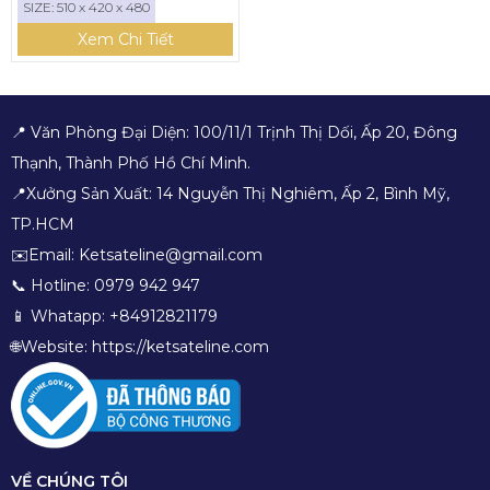
SIZE: 510 x 420 x 480
Xem Chi Tiết
📍 Văn Phòng Đại Diện: 100/11/1 Trịnh Thị Dối, Ấp 20, Đông
Thạnh, Thành Phố Hồ Chí Minh.
📍Xưởng Sản Xuất: 14 Nguyễn Thị Nghiêm, Ấp 2, Bình Mỹ,
TP.HCM
✉️Email: Ketsateline@gmail.com
📞 Hotline: 0979 942 947
📱 Whatapp: +84912821179
🌐Website: https://ketsateline.com
VỀ CHÚNG TÔI