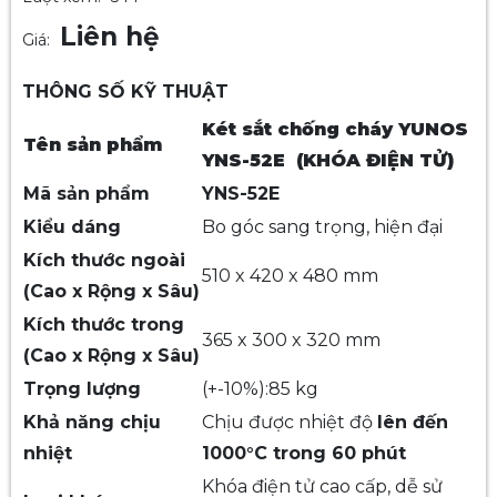
Liên hệ
Giá:
THÔNG SỐ KỸ THUẬT
Két sắt chống cháy YUNOS
Tên sản phẩm
YNS-52E (KHÓA ĐIỆN TỬ)
Mã sản phẩm
YNS-52E
Kiểu dáng
Bo góc sang trọng, hiện đại
Kích thước ngoài
510 x 420 x 480 mm
(Cao x Rộng x Sâu)
Kích thước trong
365 x 300 x 320 mm
(Cao x Rộng x Sâu)
Trọng lượng
(+-10%):85 kg
Khả năng chịu
Chịu được nhiệt độ
lên đến
nhiệt
1000°C trong 60 phút
Khóa điện tử cao cấp, dễ sử