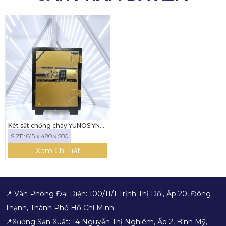
Két sắt chống cháy YUNOS YNS-
61E ( KHÓA ĐIỆN TỬ)
SIZE: 615 x 480 x 500
Xem Chi Tiết
📍 Văn Phòng Đại Diện: 100/11/1 Trịnh Thị Dối, Ấp 20, Đông
Thạnh, Thành Phố Hồ Chí Minh.
📍Xưởng Sản Xuất: 14 Nguyễn Thị Nghiêm, Ấp 2, Bình Mỹ,