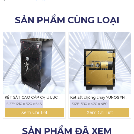
SẢN PHẨM CÙNG LOẠI
CAO CẤP CHỊU LỰC
Két sắt chống cháy YUNOS YNS-
KÉT SẮT Y
X-120C KHÓA CƠ
59E ( KHÓA ĐIỆN TỬ)
(KHÓA ĐIỆN
 x 620 x 545
SIZE: 590 x 420 x 480
SIZE: 500 
THOẠI)
em Chi Tiết
Xem Chi Tiết
Xe
SẢN PHẨM ĐÃ XEM