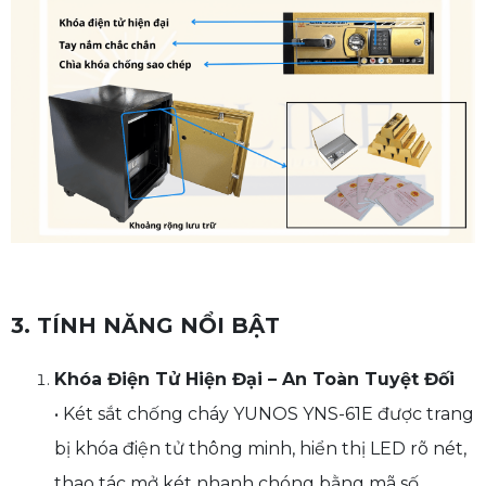
3. TÍNH NĂNG NỔI BẬT
Khóa Điện Tử Hiện Đại – An Toàn Tuyệt Đối
• Két sắt chống cháy YUNOS YNS-61E được trang
bị khóa điện tử thông minh, hiển thị LED rõ nét,
thao tác mở két nhanh chóng bằng mã số.