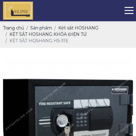
Trang chủ
Sản phẩm
Két sắt HOSHANG
KÉT SẮT HOSHANG KHÓA ĐIỆN TỬ
KÉT SẮT HOSHANG HS-31E