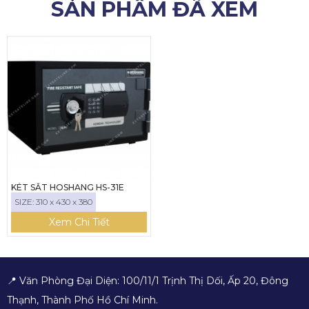
SẢN PHẨM ĐÃ XEM
KÉT SẮT HOSHANG HS-31E
SIZE: 310 x 430 x 380
Xem Chi Tiết
📍 Văn Phòng Đại Diện: 100/11/1 Trịnh Thị Dối, Ấp 20, Đông
Thạnh, Thành Phố Hồ Chí Minh.