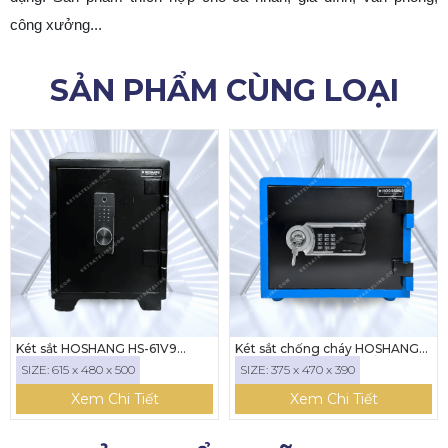
công xưởng...
SẢN PHẨM CÙNG LOẠI
Két sắt HOSHANG HS-61V9
Két sắt chống cháy HOSHANG
(Khóa kết nối với điện thoại)
HS-35E ( KHÓA ĐIỆN TỬ)
SIZE: 615 x 480 x 500
SIZE: 375 x 470 x 390
Xem Chi Tiết
Xem Chi Tiết