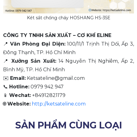
Két sắt chống cháy HOSHANG HS-35E
CÔNG TY TNHH SẢN XUẤT – CƠ KHÍ ELINE
📍
Văn Phòng Đại Diện:
100/11/1 Trịnh Thị Dối, Ấp 3,
Đông Thạnh, TP. Hồ Chí Minh
📍
Xưởng Sản Xuất:
14 Nguyễn Thị Nghiêm, Ấp 2,
Bình Mỹ, TP. Hồ Chí Minh
✉️
Email:
Ketsateline@gmail.com
📞
Hotline:
0979 942 947
📱
Wechat:
+84912821179
🌐
Website:
http://ketsateline.com
SẢN PHẨM CÙNG LOẠI