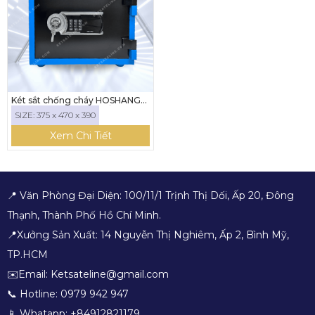
Két sắt chống cháy HOSHANG
HS-35E ( KHÓA ĐIỆN TỬ)
SIZE: 375 x 470 x 390
Xem Chi Tiết
📍 Văn Phòng Đại Diện: 100/11/1 Trịnh Thị Dối, Ấp 20, Đông
Thạnh, Thành Phố Hồ Chí Minh.
📍Xưởng Sản Xuất: 14 Nguyễn Thị Nghiêm, Ấp 2, Bình Mỹ,
TP.HCM
✉️Email: Ketsateline@gmail.com
📞 Hotline: 0979 942 947
📱 Whatapp: +84912821179