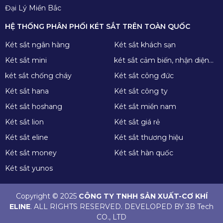
Đại Lý Miền Bắc
HỆ THỐNG PHÂN PHỐI KÉT SẮT TRÊN TOÀN QUỐC
Két sắt ngân hàng
Két sắt khách sạn
Két sắt mini
két sắt cảm biến, nhận diện
khuôn mặt
két sắt chống cháy
Két sắt công đức
Két sắt hana
Két sắt công ty
Két sắt hoshang
Két sắt miền nam
Két sắt lion
Két sắt giá rẻ
Két sắt eline
Két sắt thương hiệu
Két sắt money
Két sắt hàn quốc
Két sắt yunos
Copyright © 2025
CÔNG TY TNHH SẢN XUẤT-CƠ KHÍ
ELINE
. ALL RIGHTS RESERVED. DEVELOPED BY 3B Tech
CO., LTD