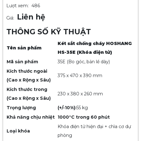
Lượt xem:
486
Liên hệ
Giá:
THÔNG SỐ KỸ THUẬT
Két sắt chống cháy HOSHANG
Tên sản phẩm
HS-35E (Khóa điện tử)
Mã sản phẩm
35E (Bo góc, bản lề dày)
Kích thước ngoài
375 x 470 x 390 mm
(Cao x Rộng x Sâu)
Kích thước trong
230 x 380 x 260 mm
(Cao x Rộng x Sâu)
Trọng lượng
(+/-10%):
55 kg
Khả năng chịu nhiệt
1000°C trong 60 phút
Khóa điện tử hiện đại + chìa cơ dự
Loại khóa
phòng