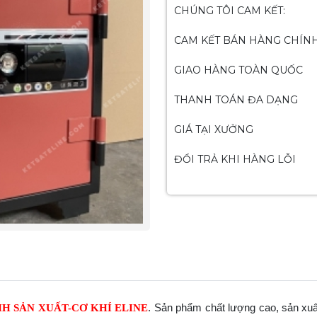
CHÚNG TÔI CAM KẾT:
CAM KẾT BÁN HÀNG CHÍN
GIAO HÀNG TOÀN QUỐC
THANH TOÁN ĐA DẠNG
GIÁ TẠI XƯỞNG
ĐỔI TRẢ KHI HÀNG LỖI
. Sản phẩm chất lượng cao, sản xuấ
H SẢN XUẤT-CƠ KHÍ ELINE