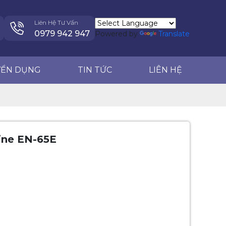
TIN TỨC
LIÊN HỆ
0979 942 947
Liên Hệ Tư Vấn
0979 942 947
Powered by
Translate
YỂN DỤNG
TIN TỨC
LIÊN HỆ
ine EN-65E