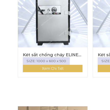
ét sắt chống cháy ELINE
Két sắt cao cấp c
EN-100C ( KHÓA CƠ)
Eline EN-69E (điệ
SIZE: 1000 x 600 x 500
SIZE: 610 x 470 x 4
led)
Xem Chi Tiết
Xem Chi Ti