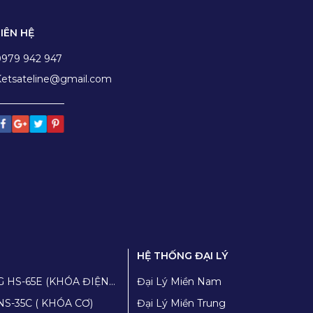
LIÊN HỆ
0979 942 947
etsateline@gmail.com
HỆ THỐNG ĐẠI LÝ
G HS-65E (KHÓA ĐIỆN
Đại Lý Miền Nam
NS-35C ( KHÓA CƠ)
Đại Lý Miền Trung