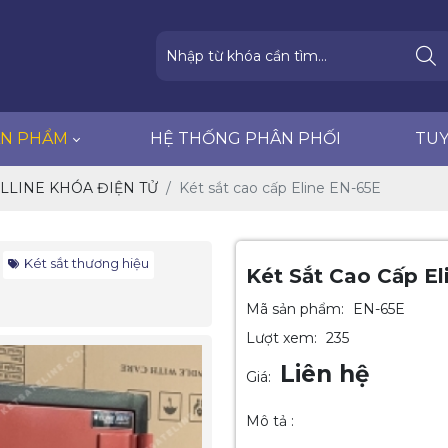
HỆ THỐNG PHÂN PHỐI
TUYỂN DỤNG
ẢN PHẨM
HỆ THỐNG PHÂN PHỐI
TU
ELLINE KHÓA ĐIỆN TỬ
Két sắt cao cấp Eline EN-65E
Két sắt thương hiệu
Két Sắt Cao Cấp El
Mã sản phẩm:
EN-65E
Lượt xem:
235
Liên hệ
Giá:
Mô tả :