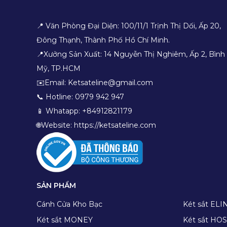
📍 Văn Phòng Đại Diện: 100/11/1 Trịnh Thị Dối, Ấp 20,
Đông Thạnh, Thành Phố Hồ Chí Minh.
📍Xưởng Sản Xuất: 14 Nguyễn Thị Nghiêm, Ấp 2, Bình
Mỹ, TP.HCM
✉️Email: Ketsateline@gmail.com
📞 Hotline: 0979 942 947
📱 Whatapp: +84912821179
🌐Website: https://ketsateline.com
SẢN PHẨM
Cánh Cửa Kho Bạc
Két sắt ELI
Két sắt MONEY
Két sắt H