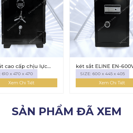
hịu lực
két sắt ELINE EN-600V8
n tử tròn-
Khóa kết nối được với dt
70
SIZE: 600 x 445 x 405
ết
Xem Chi Tiết
SẢN PHẨM ĐÃ XEM