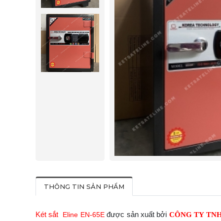
THÔNG TIN SẢN PHẨM
Két sắt
được sản xuất bởi
Eline EN-65E
CÔNG TY TNH