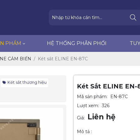
HỆ THỐNG PHÂN PHỐI
TUYỂN DỤNG
ẢN PHẨM
HỆ THỐNG PHÂN PHỐI
TU
NE CẢM BIẾN
Két sắt ELINE EN-87C
Két sắt thương hiệu
Két Sắt ELINE EN-
Mã sản phẩm:
EN-87C
Lượt xem:
326
Liên hệ
Giá:
Mô tả :