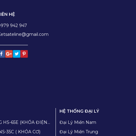
LIÊN HỆ
0979 942 947
etsateline@gmail.com
HỆ THỐNG ĐẠI LÝ
G HS-65E (KHÓA ĐIỆN
Đại Lý Miền Nam
NS-35C ( KHÓA CƠ)
Đại Lý Miền Trung