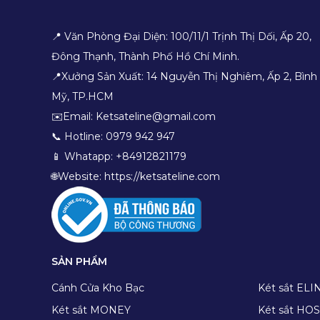
📍 Văn Phòng Đại Diện: 100/11/1 Trịnh Thị Dối, Ấp 20,
Đông Thạnh, Thành Phố Hồ Chí Minh.
📍Xưởng Sản Xuất: 14 Nguyễn Thị Nghiêm, Ấp 2, Bình
Mỹ, TP.HCM
✉️Email: Ketsateline@gmail.com
📞 Hotline: 0979 942 947
📱 Whatapp: +84912821179
🌐Website: https://ketsateline.com
SẢN PHẨM
Cánh Cửa Kho Bạc
Két sắt ELI
Két sắt MONEY
Két sắt H