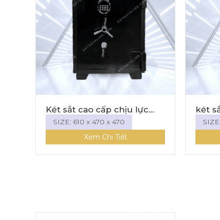
NE
Két sắt cao cấp chịu lực
két s
Eline EN-69E (điện tử tròn-
Khóa 
SIZE: 610 x 470 x 470
SIZE
led)
Xem Chi Tiết