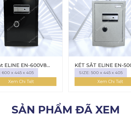
ắt ELINE EN-600V8
KÉT SẮT ELINE EN-50
kết nối được với dt
(KHÓA ĐIỆN TỬ KẾT 
: 600 x 445 x 405
SIZE: 500 x 445 x 405
ĐIỆN THOẠI)
Xem Chi Tiết
Xem Chi Tiết
SẢN PHẨM ĐÃ XEM