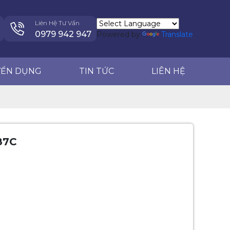
TIN TỨC
LIÊN HỆ
0979 942 947
Liên Hệ Tư Vấn
0979 942 947
Powered by
Translate
YỂN DỤNG
TIN TỨC
LIÊN HỆ
87C